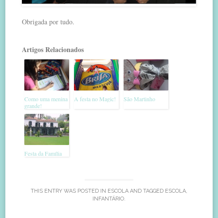
Obrigada por tudo.
Artigos Relacionados
Como uma menina
A festa no Magic!
São Martinho
grande!
Festa da Família
THIS ENTRY WAS POSTED IN
ESCOLA
AND TAGGED
ESCOLA
,
INFANTÁRIO
.