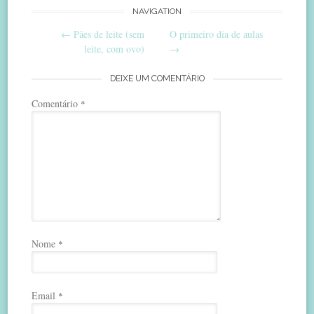
Post
NAVIGATION
←
Pães de leite (sem
O primeiro dia de aulas
navigation
leite, com ovo)
→
DEIXE UM COMENTÁRIO
Comentário
*
Nome
*
Email
*