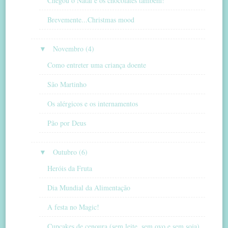
Chegou o Natal e os chocolates também!
Brevemente...Christmas mood
▼
Novembro (4)
Como entreter uma criança doente
São Martinho
Os alérgicos e os internamentos
Pão por Deus
▼
Outubro (6)
Heróis da Fruta
Dia Mundial da Alimentação
A festa no Magic!
Cupcakes de cenoura (sem leite, sem ovo e sem soja)