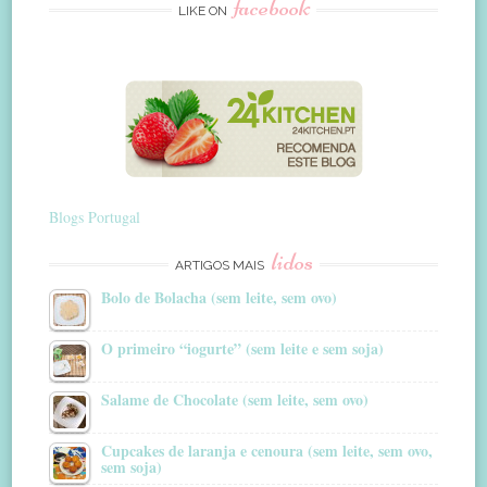
facebook
LIKE ON
Blogs Portugal
lidos
ARTIGOS MAIS
Bolo de Bolacha (sem leite, sem ovo)
O primeiro “iogurte” (sem leite e sem soja)
Salame de Chocolate (sem leite, sem ovo)
Cupcakes de laranja e cenoura (sem leite, sem ovo,
sem soja)