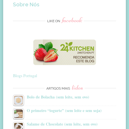
Sobre Nós
facebook
LIKE ON
Blogs Portugal
lidos
ARTIGOS MAIS
Bolo de Bolacha (sem leite, sem ovo)
O primeiro “iogurte” (sem leite e sem soja)
Salame de Chocolate (sem leite, sem ovo)