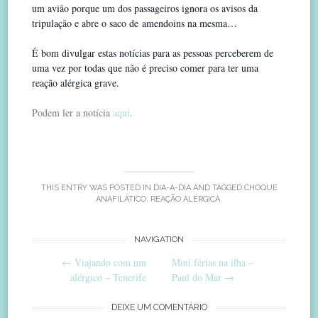
um avião porque um dos passageiros ignora os avisos da
tripulação e abre o saco de amendoins na mesma…
É bom divulgar estas notícias para as pessoas perceberem de
uma vez por todas que não é preciso comer para ter uma
reação alérgica grave.
Podem ler a notícia
aqui
.
THIS ENTRY WAS POSTED IN
DIA-A-DIA
AND TAGGED
CHOQUE
ANAFILÁTICO
,
REAÇÃO ALÉRGICA
.
Post
NAVIGATION
←
Viajando com um
Mini férias na ilha –
navigation
alérgico – Tenerife
Paul do Mar
→
DEIXE UM COMENTÁRIO