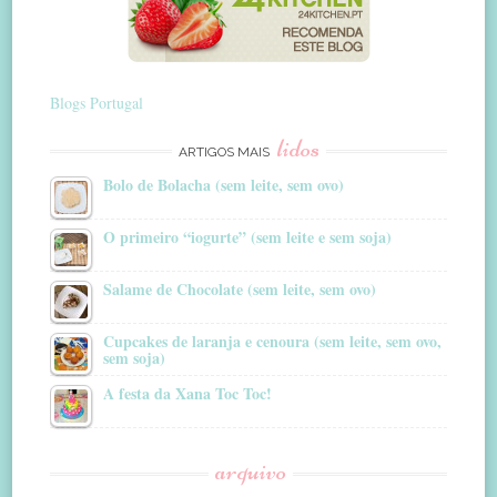
Blogs Portugal
lidos
ARTIGOS MAIS
Bolo de Bolacha (sem leite, sem ovo)
O primeiro “iogurte” (sem leite e sem soja)
Salame de Chocolate (sem leite, sem ovo)
Cupcakes de laranja e cenoura (sem leite, sem ovo,
sem soja)
A festa da Xana Toc Toc!
arquivo