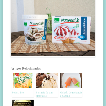
Artigos Relacionados
Solero Bio
Ser mãe de um
Gelado de melancia
alérgico é…
e banana