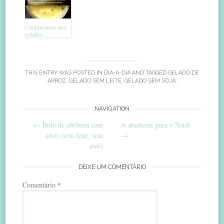
Continuamos nos
gelados…
THIS ENTRY WAS POSTED IN
DIA-A-DIA
AND TAGGED
GELADO DE
ARROZ
,
GELADO SEM LEITE
,
GELADO SEM SOJA
.
Post
NAVIGATION
←
Bolo de abóbora com
A abastecer para o Natal
navigation
côco (sem leite, sem
→
ovo)
DEIXE UM COMENTÁRIO
Comentário
*