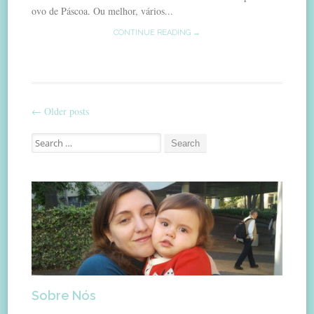
ovo de Páscoa. Ou melhor, vários...
CONTINUE READING →
←
Older posts
Post
Search
navigation
for:
Sobre Nós