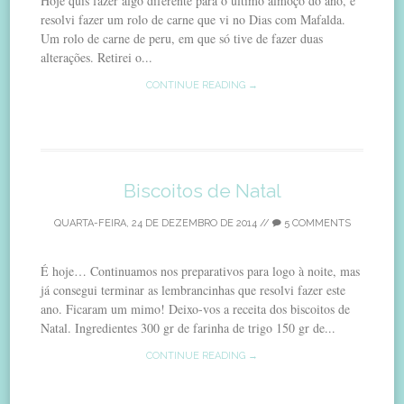
Hoje quis fazer algo diferente para o último almoço do ano, e
resolvi fazer um rolo de carne que vi no Dias com Mafalda.
Um rolo de carne de peru, em que só tive de fazer duas
alterações. Retirei o...
CONTINUE READING →
Biscoitos de Natal
QUARTA-FEIRA, 24 DE DEZEMBRO DE 2014
//
5 COMMENTS
É hoje… Continuamos nos preparativos para logo à noite, mas
já consegui terminar as lembrancinhas que resolvi fazer este
ano. Ficaram um mimo! Deixo-vos a receita dos biscoitos de
Natal. Ingredientes 300 gr de farinha de trigo 150 gr de...
CONTINUE READING →