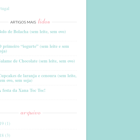
tugal
lidos
ARTIGOS MAIS
Bolo de Bolacha (sem leite, sem ovo)
O primeiro “iogurte” (sem leite e sem
oja)
Salame de Chocolate (sem leite, sem ovo)
Cupcakes de laranja e cenoura (sem leite,
sem ovo, sem soja)
A festa da Xana Toc Toc!
arquivo
19 (1)
18 (3)