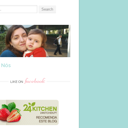
 Nós
facebook
LIKE ON