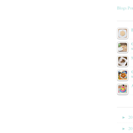
Blogs Por
s
►
20
►
20