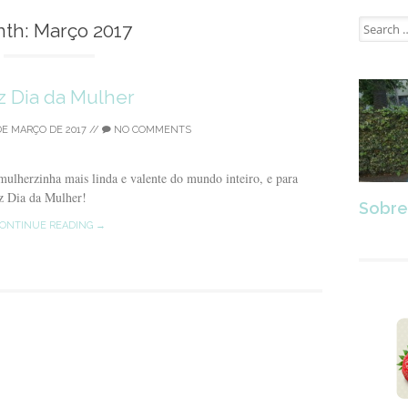
Search
th:
Março 2017
for:
z Dia da Mulher
DE MARÇO DE 2017
//
NO COMMENTS
 mulherzinha mais linda e valente do mundo inteiro, e para
z Dia da Mulher!
Sobre
ONTINUE READING →