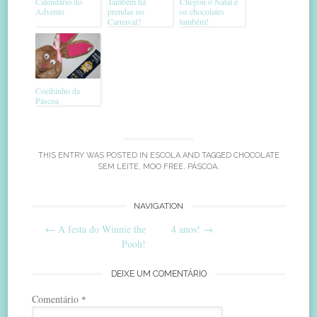
Calendário do
Também há
Chegou o Natal e
Advento
prendas no
os chocolates
Carnaval?
também!
Coelhinho da
Páscoa
THIS ENTRY WAS POSTED IN
ESCOLA
AND TAGGED
CHOCOLATE
SEM LEITE
,
MOO FREE
,
PÁSCOA
.
Post
NAVIGATION
←
A festa do Winnie the
4 anos!
→
navigation
Pooh!
DEIXE UM COMENTÁRIO
Comentário
*