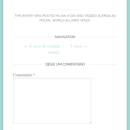
THIS ENTRY WAS POSTED IN
DIA-A-DIA
AND TAGGED
ALERGIA AO
PÓLEN
,
WORLD ALLERGY WEEK
.
Post
NAVIGATION
←
É neve de verdade
5 Anos
→
navigation
mamã!
DEIXE UM COMENTÁRIO
Comentário
*