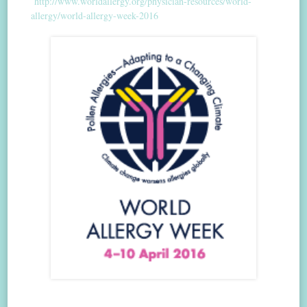
http://www.worldallergy.org/physician-resources/world-
allergy/world-allergy-week-2016