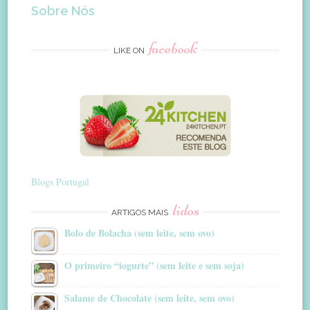
Sobre Nós
facebook
LIKE ON
Blogs Portugal
lidos
ARTIGOS MAIS
Bolo de Bolacha (sem leite, sem ovo)
O primeiro “iogurte” (sem leite e sem soja)
Salame de Chocolate (sem leite, sem ovo)