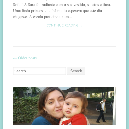
Sofia! A Sara foi radiante com o seu vestido, sapatos e tiara.
Uma linda princesa que há muito esperava que este dia
chegasse. A escola participou num...
CONTINUE READING →
←
Older posts
Post
Search
navigation
for: