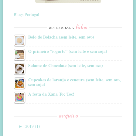
Blogs Portugal
lidos
ARTIGOS MAIS
Bolo de Bolacha (sem leite, sem ovo)
O primeiro “iogurte” (sem leite e sem soja)
Salame de Chocolate (sem leite, sem ovo)
Cupcakes de laranja e cenoura (sem leite, sem ovo,
sem soja)
A festa da Xana Toc Toc!
arquivo
►
2019 (1)