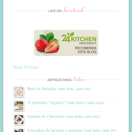
facebook
LIKE ON
Blogs Portugal
lidos
ARTIGOS MAIS
Bolo de Bolacha (sem leite, sem ovo)
O primeiro “iogurte” (sem leite e sem soja)
Salame de Chocolate (sem leite, sem ovo)
Cupcakes de laranja e cenoura (sem leite, sem ovo,