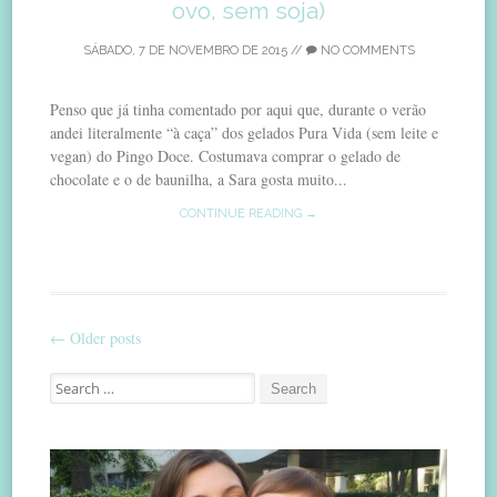
ovo, sem soja)
SÁBADO, 7 DE NOVEMBRO DE 2015
//
NO COMMENTS
Penso que já tinha comentado por aqui que, durante o verão
andei literalmente “à caça” dos gelados Pura Vida (sem leite e
vegan) do Pingo Doce. Costumava comprar o gelado de
chocolate e o de baunilha, a Sara gosta muito...
CONTINUE READING →
←
Older posts
Post
Search
navigation
for: