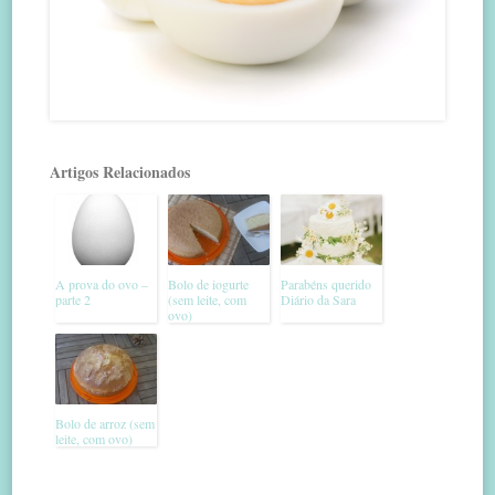
Artigos Relacionados
A prova do ovo –
Bolo de iogurte
Parabéns querido
parte 2
(sem leite, com
Diário da Sara
ovo)
Bolo de arroz (sem
leite, com ovo)