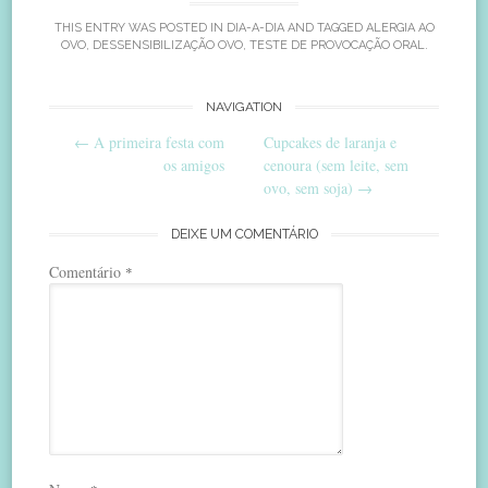
THIS ENTRY WAS POSTED IN
DIA-A-DIA
AND TAGGED
ALERGIA AO
OVO
,
DESSENSIBILIZAÇÃO OVO
,
TESTE DE PROVOCAÇÃO ORAL
.
Post
NAVIGATION
←
A primeira festa com
Cupcakes de laranja e
navigation
os amigos
cenoura (sem leite, sem
ovo, sem soja)
→
DEIXE UM COMENTÁRIO
Comentário
*