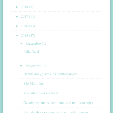
►
2018 (3)
►
2017 (11)
►
2016 (33)
▼
2015 (47)
▼
Dezembro (1)
Feliz Natal
▼
Novembro (6)
Depois dos gelados, os iogurtes novos
São Martinho
A abastecer para o Natal
Geladinhos novos (sem leite, sem ovo, sem soja)
Bolo de abóbora com côco (sem leite, sem ovo)