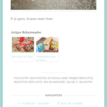
E já agora, ficaram muito bons.
Artigos Relacionados
Biscoitos de Natal
Abastecidos para
as férias
THIS ENTRY WAS POSTED IN
ESCOLA
AND TAGGED
BISCOITOS
,
BISCOITOS SEM LEITE
,
DIA DA AMIZADE
,
DIA DE S. VALENTIM
.
Post
NAVIGATION
←
Carnaval – rescaldo
É neve de verdade