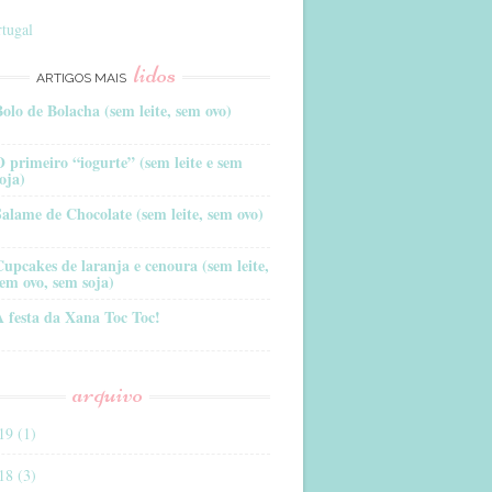
tugal
lidos
ARTIGOS MAIS
Bolo de Bolacha (sem leite, sem ovo)
O primeiro “iogurte” (sem leite e sem
oja)
Salame de Chocolate (sem leite, sem ovo)
Cupcakes de laranja e cenoura (sem leite,
sem ovo, sem soja)
A festa da Xana Toc Toc!
arquivo
19 (1)
18 (3)