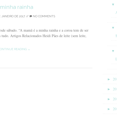
▼
 minha rainha
A
E JANEIRO DE 2017
//
NO COMMENTS
▼
esde sábado. “A mamã é a minha rainha e a coroa tem de ser
udo. Artigos Relacionados Heidi Pães de leite (sem leite,
ONTINUE READING →
▼
►
20
►
20
►
20
►
20