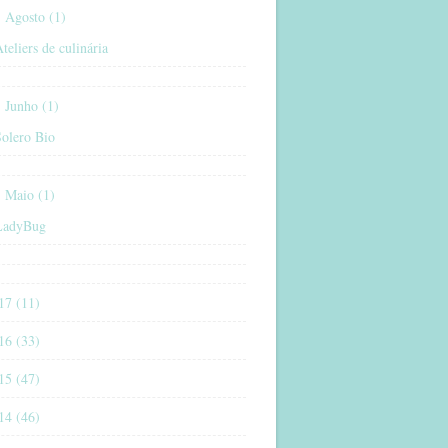
Agosto (1)
teliers de culinária
Junho (1)
Solero Bio
Maio (1)
LadyBug
17 (11)
16 (33)
15 (47)
14 (46)