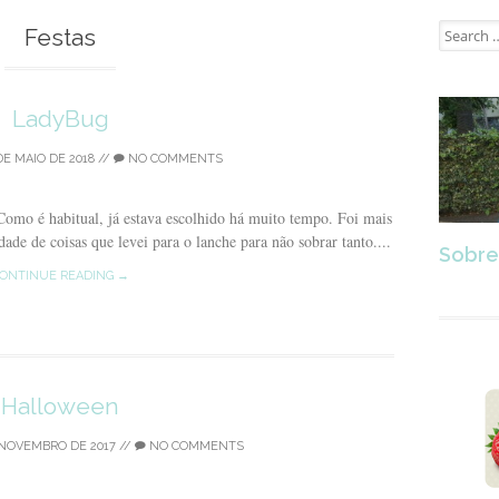
Search
Festas
for:
LadyBug
DE MAIO DE 2018
//
NO COMMENTS
Como é habitual, já estava escolhido há muito tempo. Foi mais
dade de coisas que levei para o lanche para não sobrar tanto....
Sobre
ONTINUE READING →
Halloween
 NOVEMBRO DE 2017
//
NO COMMENTS