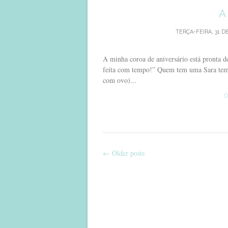
A
TERÇA-FEIRA, 31 D
A minha coroa de aniversário está pronta d
feita com tempo!” Quem tem uma Sara tem t
com ovo)...
C
←
Older posts
Post
navigation