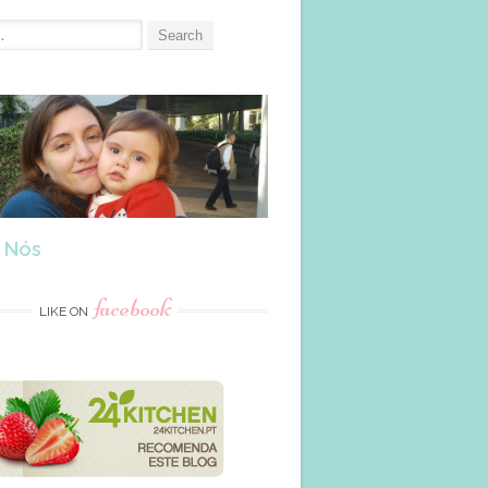
 Nós
facebook
LIKE ON