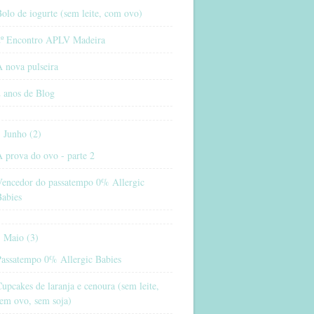
olo de iogurte (sem leite, com ovo)
2º Encontro APLV Madeira
 nova pulseira
 anos de Blog
Junho (2)
 prova do ovo - parte 2
Vencedor do passatempo 0% Allergic
Babies
Maio (3)
Passatempo 0% Allergic Babies
upcakes de laranja e cenoura (sem leite,
em ovo, sem soja)