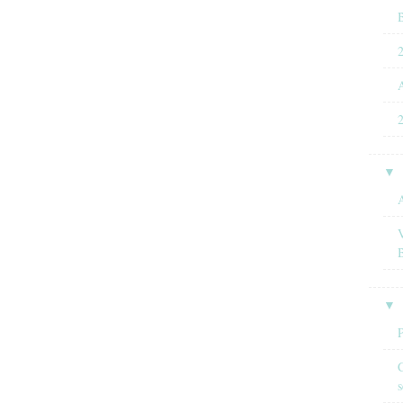
B
A
2
▼
A
▼
C
s