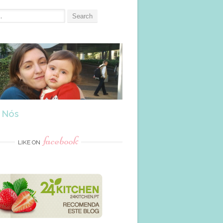
 Nós
facebook
LIKE ON