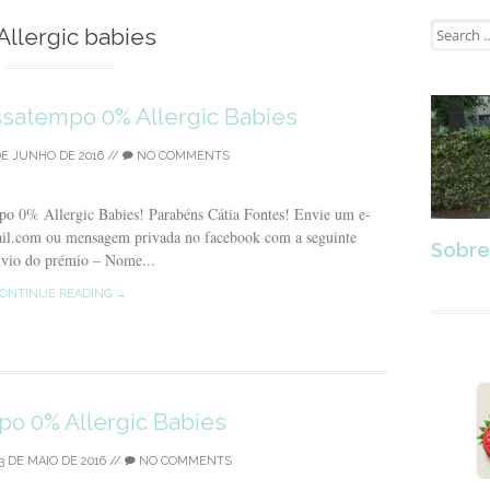
Search
Allergic babies
for:
satempo 0% Allergic Babies
DE JUNHO DE 2016
//
NO COMMENTS
po 0% Allergic Babies! Parabéns Cátia Fontes! Envie um e-
ail.com ou mensagem privada no facebook com a seguinte
Sobre
nvio do prémio – Nome...
ONTINUE READING →
o 0% Allergic Babies
 DE MAIO DE 2016
//
NO COMMENTS