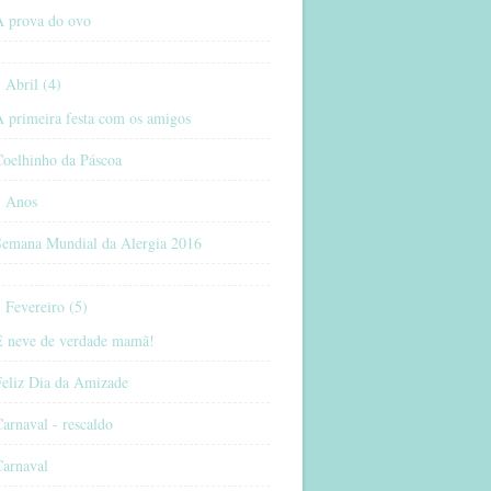
A prova do ovo
Abril (4)
 primeira festa com os amigos
Coelhinho da Páscoa
5 Anos
Semana Mundial da Alergia 2016
Fevereiro (5)
É neve de verdade mamã!
Feliz Dia da Amizade
arnaval - rescaldo
Carnaval