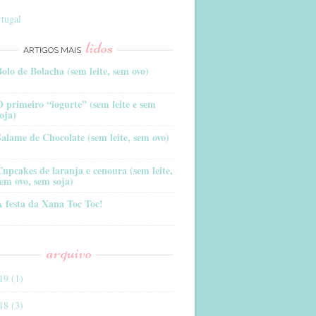
tugal
lidos
ARTIGOS MAIS
Bolo de Bolacha (sem leite, sem ovo)
O primeiro “iogurte” (sem leite e sem
oja)
Salame de Chocolate (sem leite, sem ovo)
Cupcakes de laranja e cenoura (sem leite,
sem ovo, sem soja)
A festa da Xana Toc Toc!
arquivo
19 (1)
18 (3)