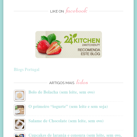
facebook
LIKE ON
Blogs Portugal
lidos
ARTIGOS MAIS
Bolo de Bolacha (sem leite, sem ovo)
O primeiro “iogurte” (sem leite e sem soja)
Salame de Chocolate (sem leite, sem ovo)
Cupcakes de laranja e cenoura (sem leite, sem ovo,