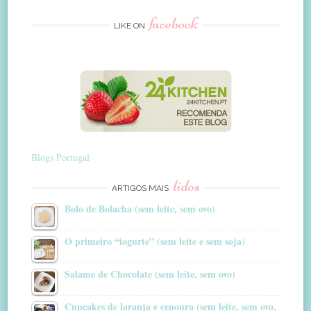
facebook
LIKE ON
Blogs Portugal
lidos
ARTIGOS MAIS
Bolo de Bolacha (sem leite, sem ovo)
O primeiro “iogurte” (sem leite e sem soja)
Salame de Chocolate (sem leite, sem ovo)
Cupcakes de laranja e cenoura (sem leite, sem ovo,