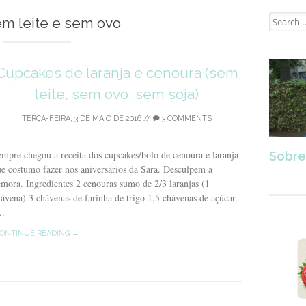
Search
em leite e sem ovo
for:
Cupcakes de laranja e cenoura (sem
leite, sem ovo, sem soja)
TERÇA-FEIRA, 3 DE MAIO DE 2016
//
3 COMMENTS
mpre chegou a receita dos cupcakes/bolo de cenoura e laranja
Sobre
e costumo fazer nos aniversários da Sara. Desculpem a
mora. Ingredientes 2 cenouras sumo de 2/3 laranjas (1
ávena) 3 chávenas de farinha de trigo 1,5 chávenas de açúcar
..
ONTINUE READING →