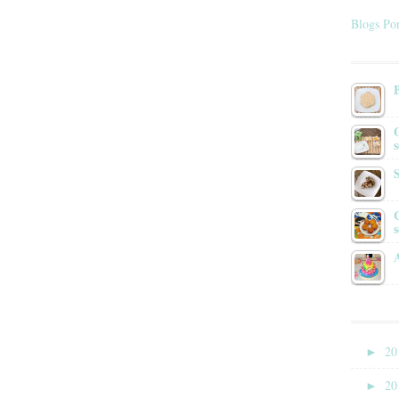
Blogs Por
s
►
20
►
20