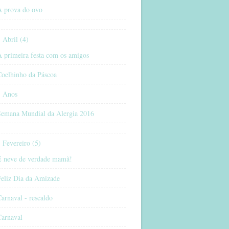
A prova do ovo
Abril (4)
 primeira festa com os amigos
Coelhinho da Páscoa
5 Anos
Semana Mundial da Alergia 2016
Fevereiro (5)
É neve de verdade mamã!
Feliz Dia da Amizade
arnaval - rescaldo
Carnaval