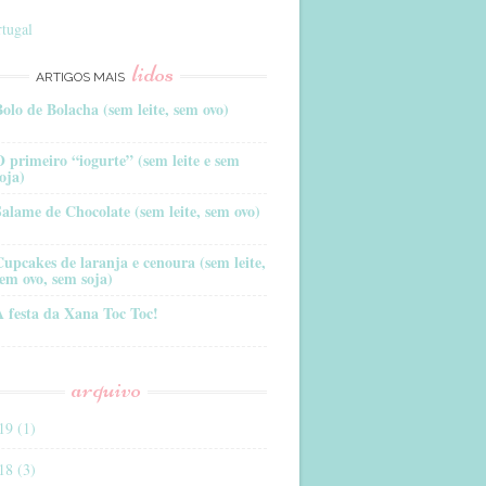
tugal
lidos
ARTIGOS MAIS
Bolo de Bolacha (sem leite, sem ovo)
O primeiro “iogurte” (sem leite e sem
oja)
Salame de Chocolate (sem leite, sem ovo)
Cupcakes de laranja e cenoura (sem leite,
sem ovo, sem soja)
A festa da Xana Toc Toc!
arquivo
19 (1)
18 (3)