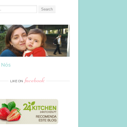
 Nós
facebook
LIKE ON