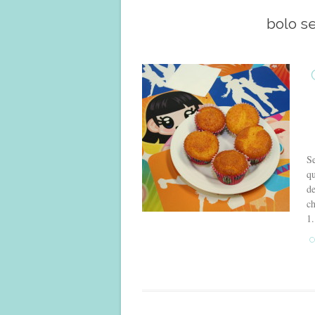
bolo s
Se
qu
de
ch
1.
C