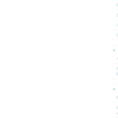
B
A
2
▼
A
▼
C
s