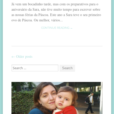
Já vem um bocadinho tarde, mas com os preparativos para o
aniversário da Sara, não tive muito tempo para escrever sobre
as nossas férias da Páscoa. Este ano a Sara teve o seu primeiro
ovo de Páscoa. Ou melhor, vários...
CONTINUE READING →
←
Older posts
Post
Search
navigation
for: