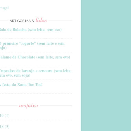
tugal
lidos
ARTIGOS MAIS
Bolo de Bolacha (sem leite, sem ovo)
O primeiro “iogurte” (sem leite e sem
oja)
Salame de Chocolate (sem leite, sem ovo)
Cupcakes de laranja e cenoura (sem leite,
sem ovo, sem soja)
A festa da Xana Toc Toc!
arquivo
19 (1)
18 (3)