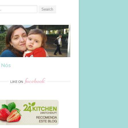
 Nós
facebook
LIKE ON