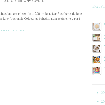
 DE JUNHO DE 2014
//
1 COMMENT
Blogs Por
hocolate em pó sem leite 200 gr de açúcar 3 colheres de leite
m leite (opcional) Colocar as bolachas num recipiente e parti-
ONTINUE READING →
s
►
20
►
20