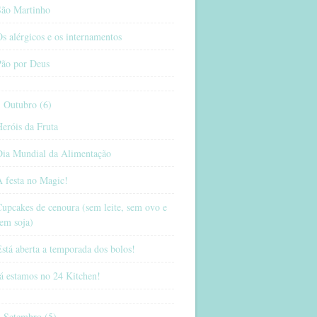
São Martinho
s alérgicos e os internamentos
Pão por Deus
Outubro (6)
eróis da Fruta
Dia Mundial da Alimentação
 festa no Magic!
upcakes de cenoura (sem leite, sem ovo e
em soja)
stá aberta a temporada dos bolos!
á estamos no 24 Kitchen!
Setembro (5)