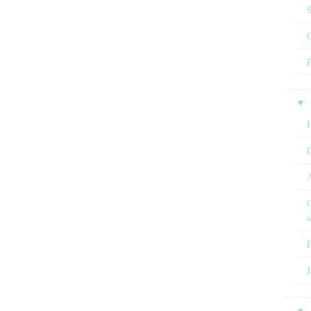
O
▼
H
A
C
s
E
J
▼