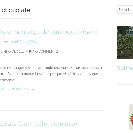
Search
chocolate
for:
te e manteiga de amendoim (sem
eite, sem ovo)
JUNHO DE 2014
//
NO COMMENTS
credito que é saudável, onde encontrei várias receitas sem
Sobre
ara. Vou certamente lá voltar porque vi várias delícias que
erimentei...
ONTINUE READING →
olate (sem leite, sem ovo)