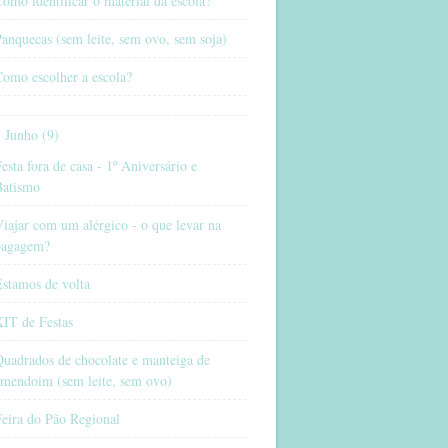
omo identificar o material da escola?
anquecas (sem leite, sem ovo, sem soja)
omo escolher a escola?
Junho (9)
esta fora de casa - 1º Aniversário e
Batismo
iajar com um alérgico - o que levar na
bagagem?
stamos de volta
KIT de Festas
uadrados de chocolate e manteiga de
amendoim (sem leite, sem ovo)
eira do Pão Regional