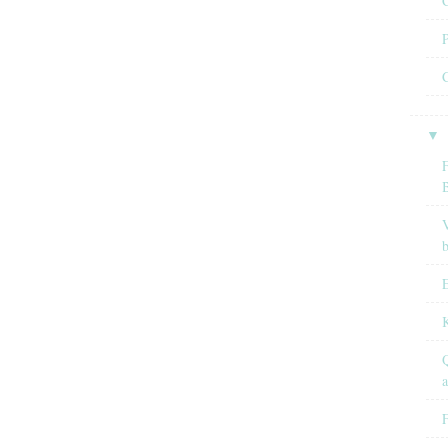
C
P
C
▼
F
V
E
Q
F