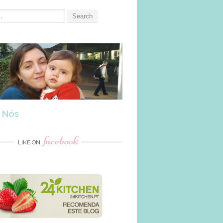
 Nós
facebook
LIKE ON