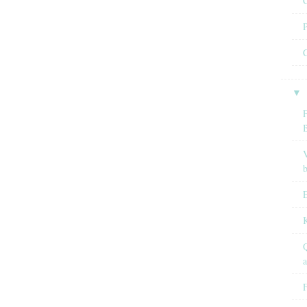
C
P
C
▼
F
V
E
Q
F