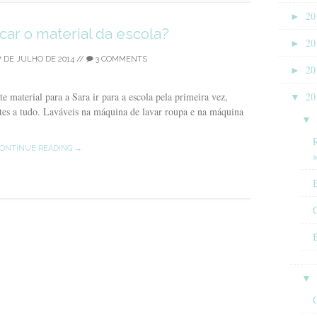
►
20
car o material da escola?
►
20
 DE JULHO DE 2014
//
3 COMMENTS
►
20
e material para a Sara ir para a escola pela primeira vez,
▼
20
ntes a tudo. Laváveis na máquina de lavar roupa e na máquina
▼
R
ONTINUE READING →
s
B
▼