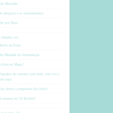
São Martinho
s alérgicos e os internamentos
Pão por Deus
Outubro (6)
eróis da Fruta
Dia Mundial da Alimentação
 festa no Magic!
upcakes de cenoura (sem leite, sem ovo e
em soja)
stá aberta a temporada dos bolos!
á estamos no 24 Kitchen!
Setembro (5)