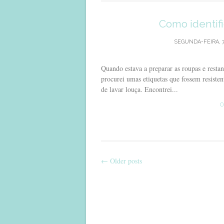
Como identifi
SEGUNDA-FEIRA, 7
Quando estava a preparar as roupas e restant
procurei umas etiquetas que fossem resiste
de lavar louça. Encontrei...
C
←
Older posts
Post
navigation