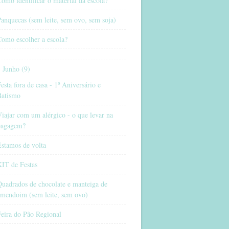
omo identificar o material da escola?
anquecas (sem leite, sem ovo, sem soja)
omo escolher a escola?
Junho (9)
esta fora de casa - 1º Aniversário e
Batismo
iajar com um alérgico - o que levar na
bagagem?
stamos de volta
KIT de Festas
uadrados de chocolate e manteiga de
amendoim (sem leite, sem ovo)
eira do Pão Regional