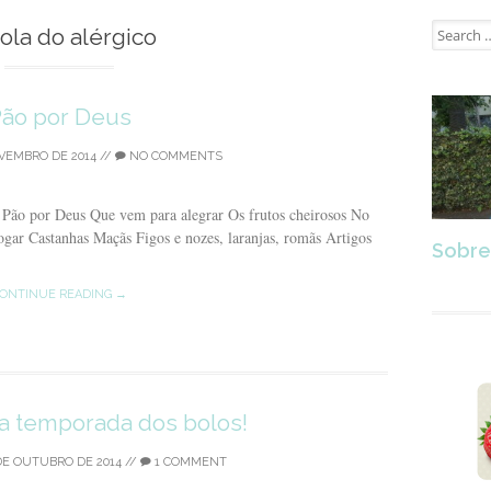
Search
ola do alérgico
for:
ão por Deus
VEMBRO DE 2014
//
NO COMMENTS
o Pão por Deus Que vem para alegrar Os frutos cheirosos No
gar Castanhas Maçãs Figos e nozes, laranjas, romãs Artigos
Sobre
ONTINUE READING →
 a temporada dos bolos!
DE OUTUBRO DE 2014
//
1 COMMENT