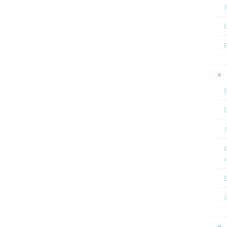
O
▼
H
A
C
s
E
J
▼