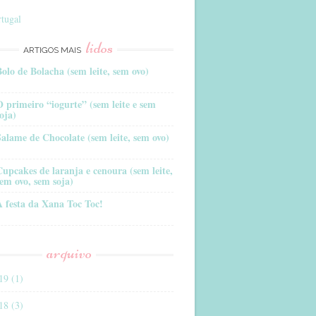
tugal
lidos
ARTIGOS MAIS
Bolo de Bolacha (sem leite, sem ovo)
O primeiro “iogurte” (sem leite e sem
oja)
Salame de Chocolate (sem leite, sem ovo)
Cupcakes de laranja e cenoura (sem leite,
sem ovo, sem soja)
A festa da Xana Toc Toc!
arquivo
19 (1)
18 (3)