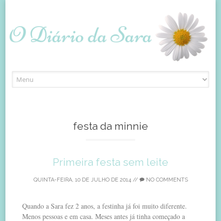
Skip
to
content
festa da minnie
Primeira festa sem leite
QUINTA-FEIRA, 10 DE JULHO DE 2014
//
NO COMMENTS
Quando a Sara fez 2 anos, a festinha já foi muito diferente.
Menos pessoas e em casa. Meses antes já tinha começado a