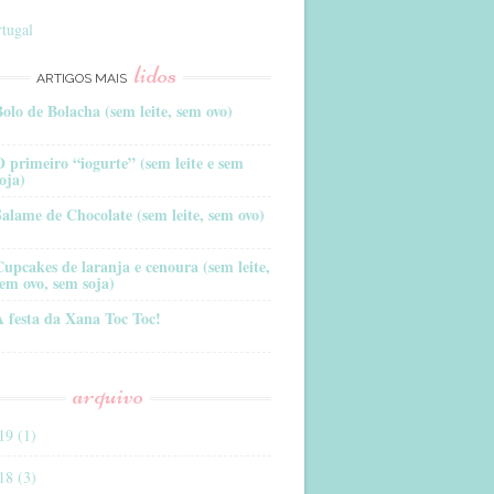
tugal
lidos
ARTIGOS MAIS
Bolo de Bolacha (sem leite, sem ovo)
O primeiro “iogurte” (sem leite e sem
oja)
Salame de Chocolate (sem leite, sem ovo)
Cupcakes de laranja e cenoura (sem leite,
sem ovo, sem soja)
A festa da Xana Toc Toc!
arquivo
19 (1)
18 (3)