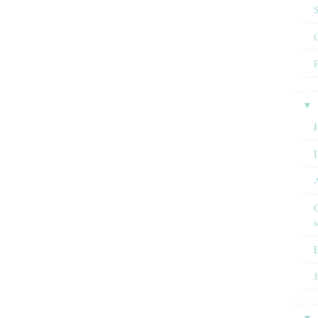
O
▼
H
A
C
s
E
J
▼