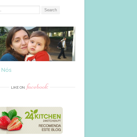
 Nós
facebook
LIKE ON