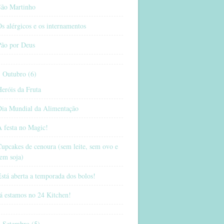
São Martinho
s alérgicos e os internamentos
Pão por Deus
Outubro (6)
eróis da Fruta
Dia Mundial da Alimentação
 festa no Magic!
upcakes de cenoura (sem leite, sem ovo e
em soja)
stá aberta a temporada dos bolos!
á estamos no 24 Kitchen!
Setembro (5)