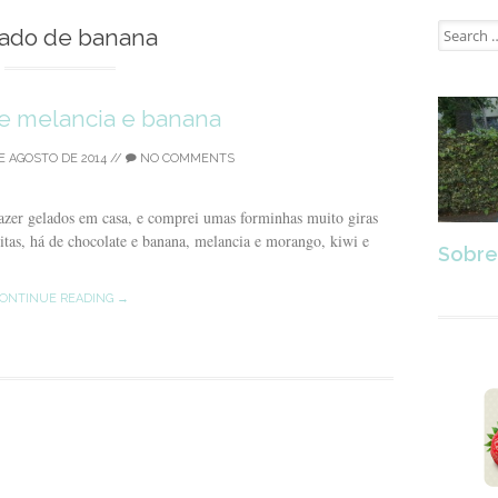
Search
ado de banana
for:
e melancia e banana
E AGOSTO DE 2014
//
NO COMMENTS
zer gelados em casa, e comprei umas forminhas muito giras
eitas, há de chocolate e banana, melancia e morango, kiwi e
Sobre
ONTINUE READING →