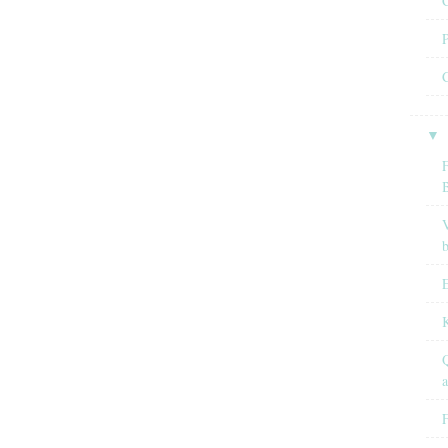
C
P
C
▼
F
V
E
Q
F