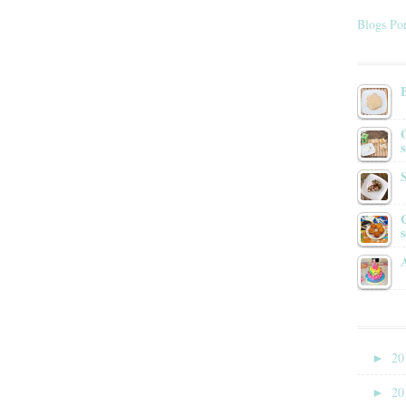
Blogs Por
s
►
20
►
20