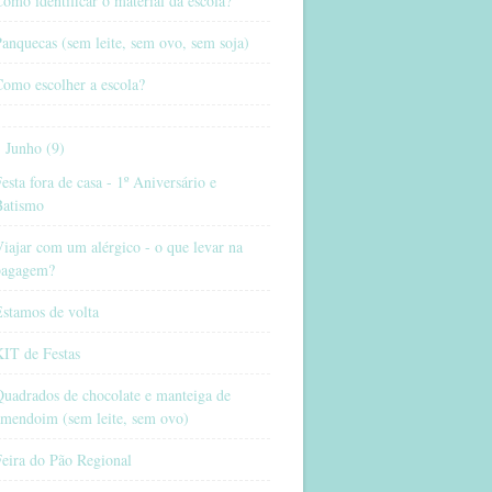
omo identificar o material da escola?
anquecas (sem leite, sem ovo, sem soja)
omo escolher a escola?
Junho (9)
esta fora de casa - 1º Aniversário e
Batismo
iajar com um alérgico - o que levar na
bagagem?
stamos de volta
KIT de Festas
uadrados de chocolate e manteiga de
amendoim (sem leite, sem ovo)
eira do Pão Regional