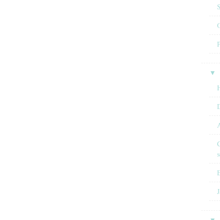
O
▼
H
A
C
s
E
J
▼