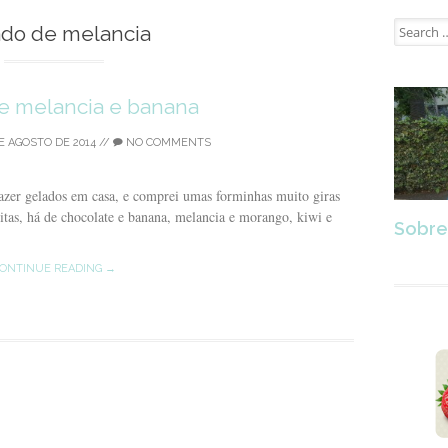
Search
ado de melancia
for:
e melancia e banana
E AGOSTO DE 2014
//
NO COMMENTS
zer gelados em casa, e comprei umas forminhas muito giras
eitas, há de chocolate e banana, melancia e morango, kiwi e
Sobre
ONTINUE READING →