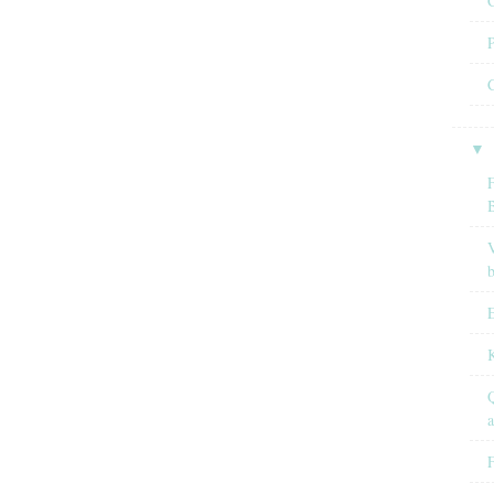
C
P
C
▼
F
V
E
Q
F