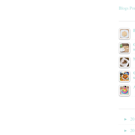
Blogs Por
s
►
20
►
20