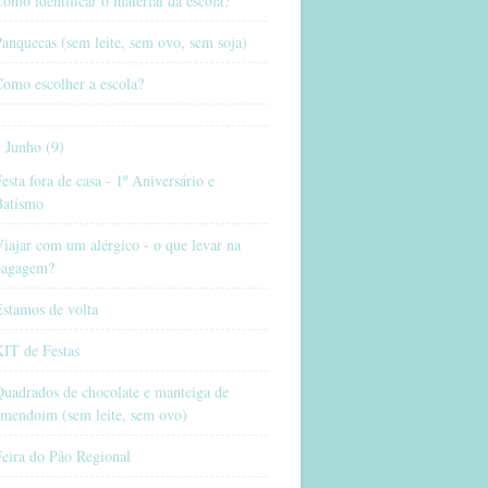
omo identificar o material da escola?
anquecas (sem leite, sem ovo, sem soja)
omo escolher a escola?
Junho (9)
esta fora de casa - 1º Aniversário e
Batismo
iajar com um alérgico - o que levar na
bagagem?
stamos de volta
KIT de Festas
uadrados de chocolate e manteiga de
amendoim (sem leite, sem ovo)
eira do Pão Regional