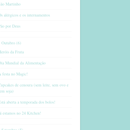
São Martinho
s alérgicos e os internamentos
Pão por Deus
Outubro (6)
eróis da Fruta
Dia Mundial da Alimentação
 festa no Magic!
upcakes de cenoura (sem leite, sem ovo e
em soja)
stá aberta a temporada dos bolos!
á estamos no 24 Kitchen!
Setembro (5)