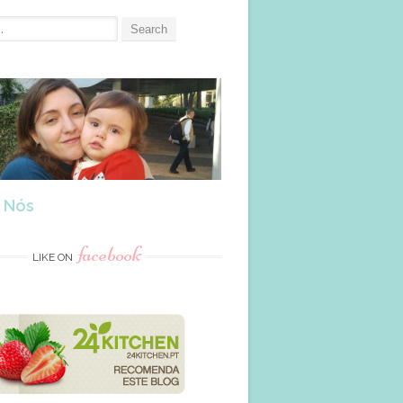
 Nós
facebook
LIKE ON