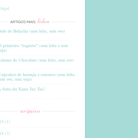
tugal
lidos
ARTIGOS MAIS
Bolo de Bolacha (sem leite, sem ovo)
O primeiro “iogurte” (sem leite e sem
oja)
Salame de Chocolate (sem leite, sem ovo)
Cupcakes de laranja e cenoura (sem leite,
sem ovo, sem soja)
A festa da Xana Toc Toc!
arquivo
19 (1)
18 (3)