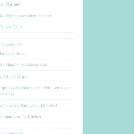
São Martinho
s alérgicos e os internamentos
Pão por Deus
Outubro (6)
eróis da Fruta
Dia Mundial da Alimentação
 festa no Magic!
upcakes de cenoura (sem leite, sem ovo e
em soja)
stá aberta a temporada dos bolos!
á estamos no 24 Kitchen!
Setembro (5)