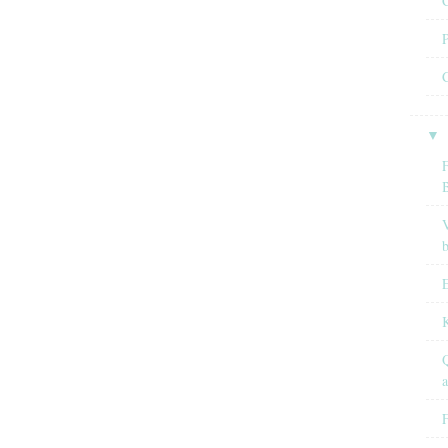
C
P
C
▼
F
V
E
Q
F