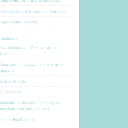
omo identificar o material da escola?
anquecas (sem leite, sem ovo, sem soja)
omo escolher a escola?
Junho (9)
esta fora de casa - 1º Aniversário e
Batismo
iajar com um alérgico - o que levar na
bagagem?
stamos de volta
KIT de Festas
uadrados de chocolate e manteiga de
amendoim (sem leite, sem ovo)
eira do Pão Regional