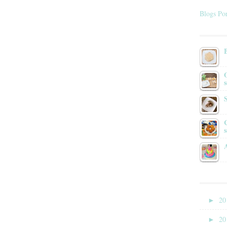
Blogs Por
s
►
20
►
20