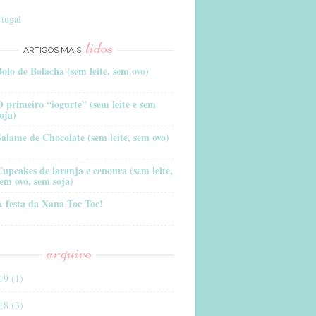
tugal
lidos
ARTIGOS MAIS
Bolo de Bolacha (sem leite, sem ovo)
O primeiro “iogurte” (sem leite e sem
oja)
Salame de Chocolate (sem leite, sem ovo)
Cupcakes de laranja e cenoura (sem leite,
sem ovo, sem soja)
A festa da Xana Toc Toc!
arquivo
19 (1)
18 (3)