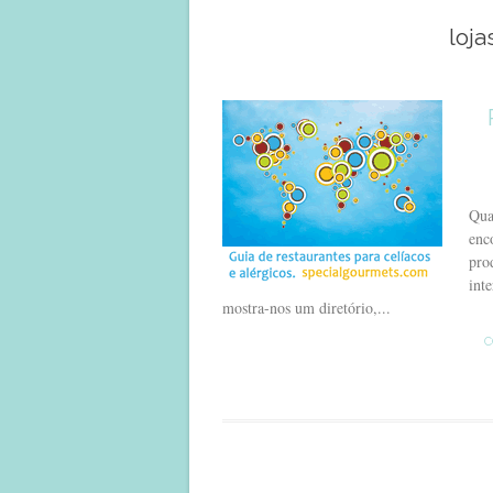
loja
Qua
enc
pro
int
mostra-nos um diretório,...
C