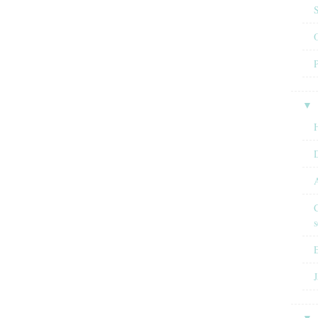
O
▼
H
A
C
s
E
J
▼