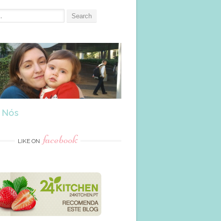
 Nós
facebook
LIKE ON