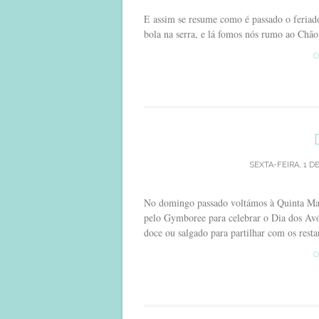
E assim se resume como é passado o feriado
bola na serra, e lá fomos nós rumo ao Chã
C
SEXTA-FEIRA, 1 D
No domingo passado voltámos à Quinta Mag
pelo Gymboree para celebrar o Dia dos Avó
doce ou salgado para partilhar com os restan
C