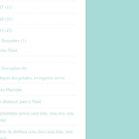
17 (11)
16 (33)
15 (47)
Dezembro (1)
eliz Natal
Novembro (6)
epois dos gelados, os iogurtes novos
São Martinho
 abastecer para o Natal
eladinhos novos (sem leite, sem ovo, sem
oja)
olo de abóbora com côco (sem leite, sem
ovo)