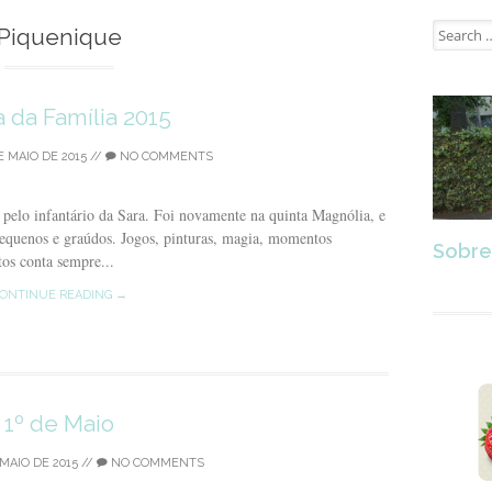
Search
Piquenique
for:
a da Família 2015
 MAIO DE 2015
//
NO COMMENTS
pelo infantário da Sara. Foi novamente na quinta Magnólia, e
 pequenos e graúdos. Jogos, pinturas, magia, momentos
Sobre
ntos conta sempre...
ONTINUE READING →
1º de Maio
MAIO DE 2015
//
NO COMMENTS