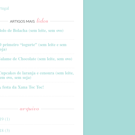
tugal
lidos
ARTIGOS MAIS
Bolo de Bolacha (sem leite, sem ovo)
O primeiro “iogurte” (sem leite e sem
oja)
Salame de Chocolate (sem leite, sem ovo)
Cupcakes de laranja e cenoura (sem leite,
sem ovo, sem soja)
A festa da Xana Toc Toc!
arquivo
19 (1)
18 (3)