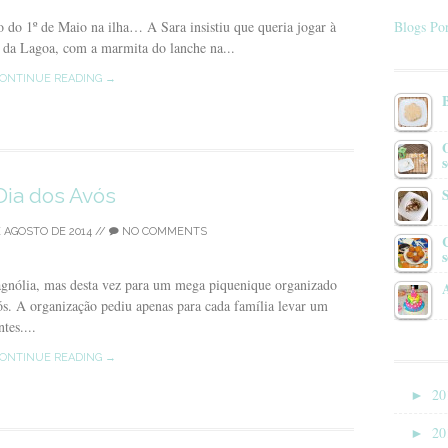
 do 1º de Maio na ilha… A Sara insistiu que queria jogar à
Blogs Por
o da Lagoa, com a marmita do lanche na...
ONTINUE READING →
s
Dia dos Avós
E AGOSTO DE 2014
//
NO COMMENTS
nólia, mas desta vez para um mega piquenique organizado
s. A organização pediu apenas para cada família levar um
tes....
ONTINUE READING →
►
20
►
20