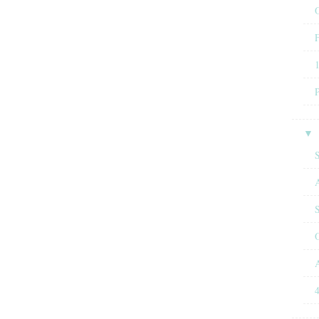
O
F
▼
A
4