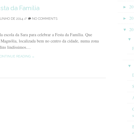
►
20
sta da Família
►
20
JUNHO DE 2014
//
NO COMMENTS
▼
20
 escola da Sara para celebrar a Festa da Família. Que
▼
a Magnólia, localizada bem no centro da cidade, numa zona
ins lindíssimos....
F
ONTINUE READING →
▼
D
A
G
s
B