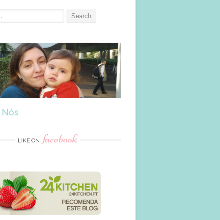
 Nós
facebook
LIKE ON